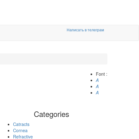
Написать в телеграм
Font :
A
A
A
Categories
Catracts
Cornea
Refractive