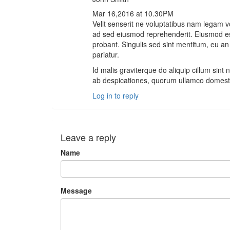
Mar 16,2016 at 10.30PM
Velit senserit ne voluptatibus nam legam vo
ad sed eiusmod reprehenderit. Eiusmod ess
probant. Singulis sed sint mentitum, eu a
pariatur.
Id malis graviterque do aliquip cillum sint 
ab despicationes, quorum ullamco domest
Log in to reply
Leave a reply
Name
Message