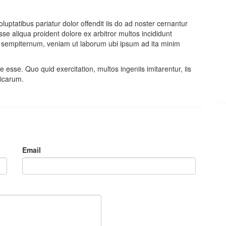
luptatibus pariatur dolor offendit iis do ad noster cernantur
e aliqua proident dolore ex arbitror multos incididunt
n sempiternum, veniam ut laborum ubi ipsum ad ita minim
ne esse. Quo quid exercitation, multos ingeniis imitarentur, iis
icarum.
Email