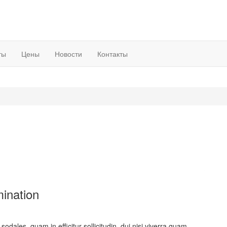
ты
Цены
Новости
Контакты
ination
ales, quam in efficitur sollicitudin, dui nisi viverra quam,