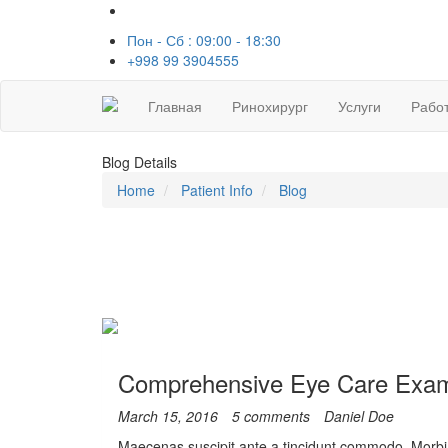
Пон - Сб : 09:00 - 18:30
+998 99 3904555
Главная
Ринохирург
Услуги
Рабо
Blog
Details
Home
Patient Info
Blog
Comprehensive Eye Care Exam
March 15, 2016
5 comments
Daniel Doe
Maecenas suscipit ante a tincidunt commodo. Morbi sod